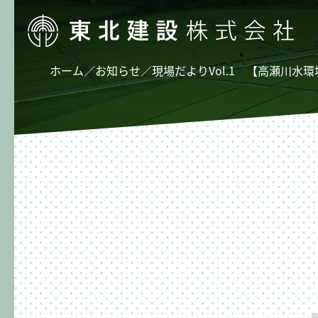
ホーム
／
お知らせ
／
現場だよりVol.1 【高瀬川水